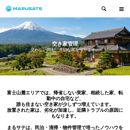

空き家管理
使わない間も、大切な家を守ります。
富士山麓エリアでは、帰省しない実家、相続した家、転
勤中の自宅など、
誰も住まない空き家が少しずつ増えています。
放置された家は、劣化が加速し、近隣トラブルの原因に
もなります。
まるサテは、民泊・清掃・物件管理で培ったノウハウを